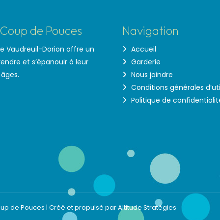
s Coup de Pouces
Navigation
e Vaudreuil-Dorion offre un
Accueil
endre et s’épanouir à leur
Garderie
 âges.
Nous joindre
Conditions générales d’uti
Politique de confidentialit
oup de Pouces |
Créé et propulsé par Altitude Stratégies