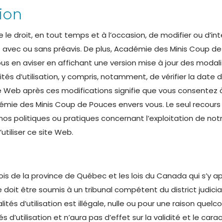
tion
le droit, en tout temps et à l’occasion, de modifier ou d’
 avec ou sans préavis. De plus, Académie des Minis Coup de 
s en aviser en affichant une version mise à jour des modalités
s d’utilisation, y compris, notamment, de vérifier la date de 
e Web après ces modifications signifie que vous consentez à ê
mie des Minis Coup de Pouces envers vous. Le seul recours d
e nos politiques ou pratiques concernant l’exploitation de no
’utiliser ce site Web.
lois de la province de Québec et les lois du Canada qui s’y a
ge doit être soumis à un tribunal compétent du district judicia
és d’utilisation est illégale, nulle ou pour une raison quelco
’utilisation et n’aura pas d’effet sur la validité et le cara